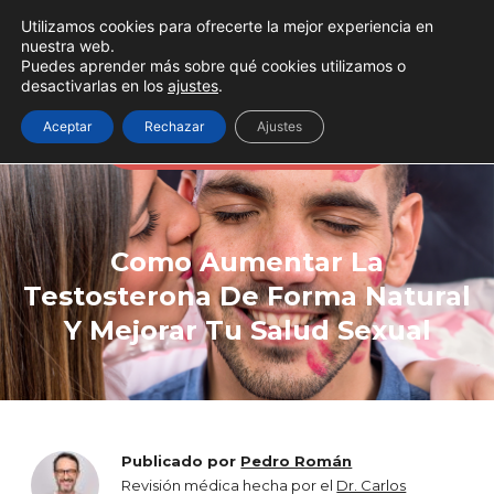
Utilizamos cookies para ofrecerte la mejor experiencia en
nuestra web.
Puedes aprender más sobre qué cookies utilizamos o
desactivarlas en los
ajustes
.
A veces todo se soluciona
Aceptar
Rechazar
Ajustes
aumentando la testosterona
Como Aumentar La
Testosterona De Forma Natural
Y Mejorar Tu Salud Sexual
Publicado por
Pedro Román
Revisión médica hecha por el
Dr. Carlos