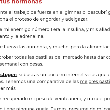
tus hormonas
te al trabajo de fuerza en el gimnasio, descubrí 
ona el proceso de engordar y adelgazar.
 mi enemigo número 1 era la insulina, y mis alia
ento y la adrenalina.
de fuerza las aumenta, y mucho, pero la alimenta
robar todas las pastillas del mercado hasta dar
o semanal con pesas.
stogen
, si buscas un poco en internet verás que e
tas. Tenemos una comparativa de las
mejores pasti
ber más.
e recuperado mi peso de veinteañero, y mi cuerpo
o tiene ninguna queja. Es más, presume de mí con 