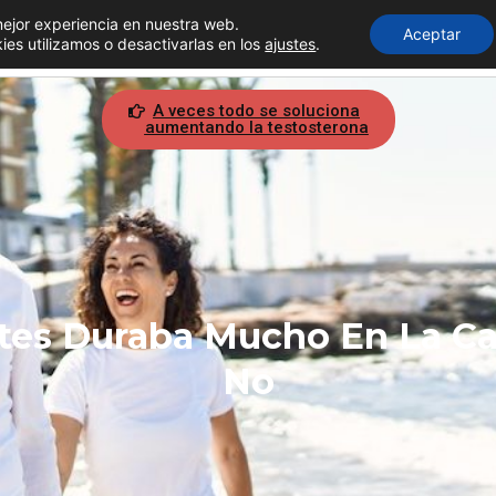
mejor experiencia en nuestra web.
Aceptar
Inicio
Suplementos
Eyaculación precoz
s utilizamos o desactivarlas en los
ajustes
.
A veces todo se soluciona
aumentando la testosterona
tes Duraba Mucho En La C
No