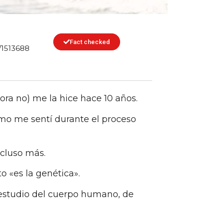
Fact checked
/1513688
ra no) me la hice hace 10 años.
ómo me sentí durante el proceso
ncluso más.
 «es la genética».
el estudio del cuerpo humano, de