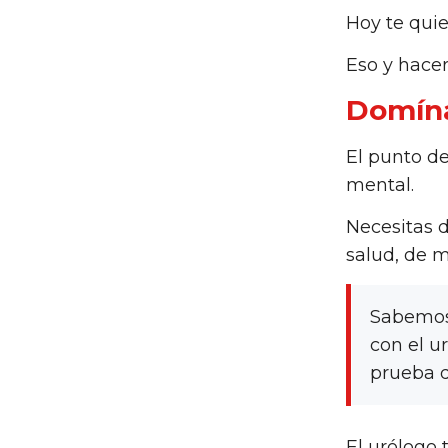
Hoy te quie
Eso y hacer
Domín
El punto de
mental.
Necesitas 
salud, de 
Sabemos 
con el u
prueba q
El urólogo 