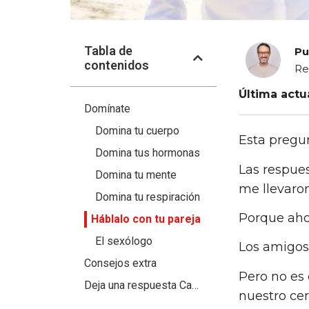
Tabla de
Pu
contenidos
Re
Última actu
Domínate
Domina tu cuerpo
Esta pregu
Domina tus hormonas
Las respue
Domina tu mente
me llevaron
Domina tu respiración
Porque aho
Háblalo con tu pareja
El sexólogo
Los amigos
Consejos extra
Pero no es 
Deja una respuesta Cancelar la respuesta
nuestro ce