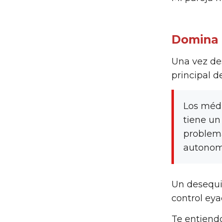
Domina 
Una vez des
principal 
Los médi
tiene un
problema
autonomí
Un desequil
control eya
Te entiend