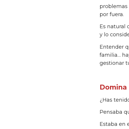
problemas p
por fuera.
Es natural 
y lo consid
Entender q
familia… h
gestionar t
Domina 
¿Has tenido
Pensaba qu
Estaba en e