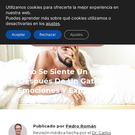
Utilizamos cookies para ofrecerte la mejor experiencia en
nuestra web.
Puedes aprender más sobre qué cookies utilizamos o
desactivarlas en los
ajustes
.
A veces todo se soluciona
Aceptar
Rechazar
Ajustes
aumentando la testosterona
Cómo Se Siente Un Hombre
Después De Un Gatillazo:
Emociones Y Experiencias
Publicado por
Pedro Román
Revisión médica hecha por el
Dr. Carlos