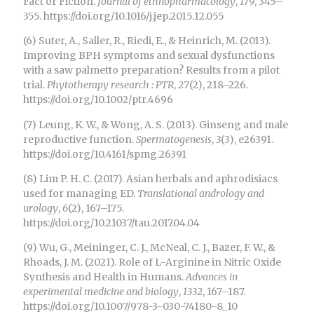
Fact or Fiction.
Journal of ethnopharmacology
,
179
, 345–
355. https://doi.org/10.1016/j.jep.2015.12.055
(6) Suter, A., Saller, R., Riedi, E., & Heinrich, M. (2013).
Improving BPH symptoms and sexual dysfunctions
with a saw palmetto preparation? Results from a pilot
trial.
Phytotherapy research : PTR
,
27
(2), 218–226.
https://doi.org/10.1002/ptr.4696
(7) Leung, K. W., & Wong, A. S. (2013). Ginseng and male
reproductive function.
Spermatogenesis
,
3
(3), e26391.
https://doi.org/10.4161/spmg.26391
(8) Lim P. H. C. (2017). Asian herbals and aphrodisiacs
used for managing ED.
Translational andrology and
urology
,
6
(2), 167–175.
https://doi.org/10.21037/tau.2017.04.04
(9) Wu, G., Meininger, C. J., McNeal, C. J., Bazer, F. W., &
Rhoads, J. M. (2021). Role of L-Arginine in Nitric Oxide
Synthesis and Health in Humans.
Advances in
experimental medicine and biology
,
1332
, 167–187.
https://doi.org/10.1007/978-3-030-74180-8_10