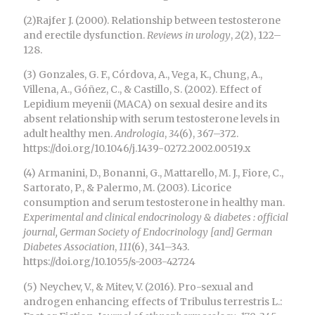
(2)Rajfer J. (2000). Relationship between testosterone
and erectile dysfunction.
Reviews in urology
,
2
(2), 122–
128.
(3) Gonzales, G. F., Córdova, A., Vega, K., Chung, A.,
Villena, A., Góñez, C., & Castillo, S. (2002). Effect of
Lepidium meyenii (MACA) on sexual desire and its
absent relationship with serum testosterone levels in
adult healthy men.
Andrologia
,
34
(6), 367–372.
https://doi.org/10.1046/j.1439-0272.2002.00519.x
(4) Armanini, D., Bonanni, G., Mattarello, M. J., Fiore, C.,
Sartorato, P., & Palermo, M. (2003). Licorice
consumption and serum testosterone in healthy man.
Experimental and clinical endocrinology & diabetes : official
journal, German Society of Endocrinology [and] German
Diabetes Association
,
111
(6), 341–343.
https://doi.org/10.1055/s-2003-42724
(5) Neychev, V., & Mitev, V. (2016). Pro-sexual and
androgen enhancing effects of Tribulus terrestris L.: