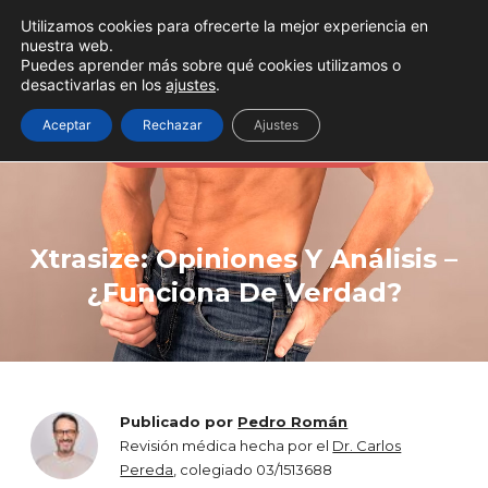
Utilizamos cookies para ofrecerte la mejor experiencia en
nuestra web.
Puedes aprender más sobre qué cookies utilizamos o
desactivarlas en los
ajustes
.
A veces todo se soluciona
Aceptar
Rechazar
Ajustes
aumentando la testosterona
Xtrasize: Opiniones Y Análisis –
¿Funciona De Verdad?
Publicado por
Pedro Román
Revisión médica hecha por el
Dr. Carlos
Pereda
, colegiado 03/1513688