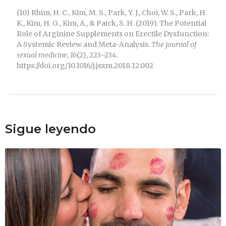
(10) Rhim, H. C., Kim, M. S., Park, Y. J., Choi, W. S., Park, H.
K., Kim, H. G., Kim, A., & Paick, S. H. (2019). The Potential
Role of Arginine Supplements on Erectile Dysfunction:
A Systemic Review and Meta-Analysis.
The journal of
sexual medicine
,
16
(2), 223–234.
https://doi.org/10.1016/j.jsxm.2018.12.002
Sigue leyendo