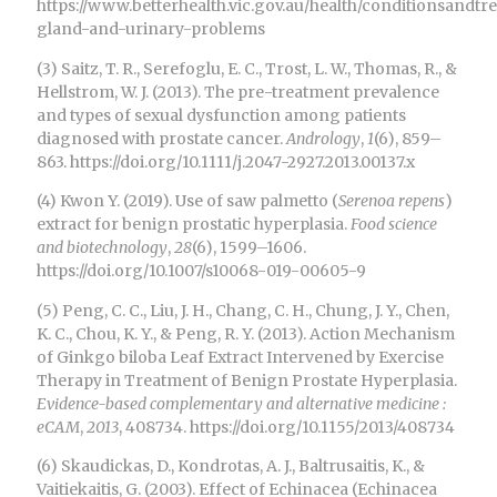
https://www.betterhealth.vic.gov.au/health/conditionsandtr
gland-and-urinary-problems
(3) Saitz, T. R., Serefoglu, E. C., Trost, L. W., Thomas, R., &
Hellstrom, W. J. (2013). The pre-treatment prevalence
and types of sexual dysfunction among patients
diagnosed with prostate cancer.
Andrology
,
1
(6), 859–
863. https://doi.org/10.1111/j.2047-2927.2013.00137.x
(4) Kwon Y. (2019). Use of saw palmetto (
Serenoa repens
)
extract for benign prostatic hyperplasia.
Food science
and biotechnology
,
28
(6), 1599–1606.
https://doi.org/10.1007/s10068-019-00605-9
(5) Peng, C. C., Liu, J. H., Chang, C. H., Chung, J. Y., Chen,
K. C., Chou, K. Y., & Peng, R. Y. (2013). Action Mechanism
of Ginkgo biloba Leaf Extract Intervened by Exercise
Therapy in Treatment of Benign Prostate Hyperplasia.
Evidence-based complementary and alternative medicine :
eCAM
,
2013
, 408734. https://doi.org/10.1155/2013/408734
(6) Skaudickas, D., Kondrotas, A. J., Baltrusaitis, K., &
Vaitiekaitis, G. (2003). Effect of Echinacea (Echinacea