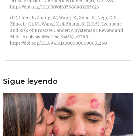
prostate health.
Nutrition and cancer
,
61
(6), 775–783.
https://doi.org/10.1080/01635580903285023
(11) Chen, P., Zhang, W., Wang, X., Zhao, K., Negi, D. S.,
Zhuo, L., Qi, M., Wang, X., & Zhang, X. (2015). Lycopene
and Risk of Prostate Cancer: A Systematic Review and
Meta-Analysis.
Medicine
,
94
(33), e1260.
https://doi.org/10.1097/MD.0000000000001260
Sigue leyendo