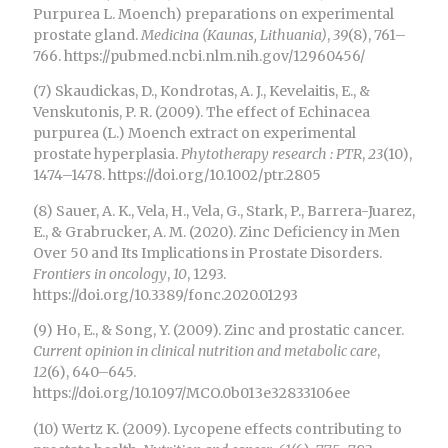
Purpurea L. Moench) preparations on experimental
prostate gland.
Medicina (Kaunas, Lithuania)
,
39
(8), 761–
766. https://pubmed.ncbi.nlm.nih.gov/12960456/
(7) Skaudickas, D., Kondrotas, A. J., Kevelaitis, E., &
Venskutonis, P. R. (2009). The effect of Echinacea
purpurea (L.) Moench extract on experimental
prostate hyperplasia.
Phytotherapy research : PTR
,
23
(10),
1474–1478. https://doi.org/10.1002/ptr.2805
(8) Sauer, A. K., Vela, H., Vela, G., Stark, P., Barrera-Juarez,
E., & Grabrucker, A. M. (2020). Zinc Deficiency in Men
Over 50 and Its Implications in Prostate Disorders.
Frontiers in oncology
,
10
, 1293.
https://doi.org/10.3389/fonc.2020.01293
(9) Ho, E., & Song, Y. (2009). Zinc and prostatic cancer.
Current opinion in clinical nutrition and metabolic care
,
12
(6), 640–645.
https://doi.org/10.1097/MCO.0b013e32833106ee
(10) Wertz K. (2009). Lycopene effects contributing to