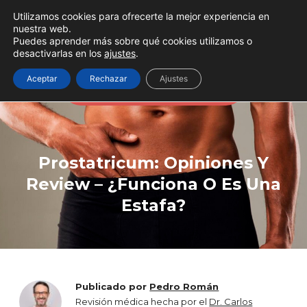
Utilizamos cookies para ofrecerte la mejor experiencia en
nuestra web.
Puedes aprender más sobre qué cookies utilizamos o
desactivarlas en los
ajustes
.
A veces todo se soluciona
Aceptar
Rechazar
Ajustes
aumentando la testosterona
Prostatricum: Opiniones Y
Review – ¿Funciona O Es Una
Estafa?
Publicado por
Pedro Román
Revisión médica hecha por el
Dr. Carlos