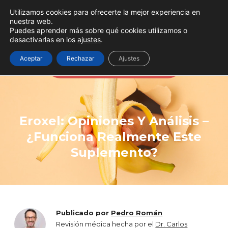
Utilizamos cookies para ofrecerte la mejor experiencia en
nuestra web.
Puedes aprender más sobre qué cookies utilizamos o
desactivarlas en los
ajustes
.
A veces todo se soluciona
Aceptar
Rechazar
Ajustes
aumentando la testosterona
Eroxel: Opiniones Y Análisis –
¿Funciona Realmente Este
Suplemento?
Publicado por
Pedro Román
Revisión médica hecha por el
Dr. Carlos