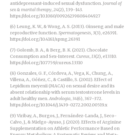
antidepressant-induced sexual dysfunction.
Journal of
sex & marital therapy
,
24
(2), 139–143.
https://doi.org/10.1080/00926239808404927
(6) Leung, K. W., & Wong, A. S. (2013). Ginseng and male
reproductive function.
Spermatogenesis
,
3
(3), e26391.
https://doi.org/10.4161/spmg.26391
(7) Golomb, B. A., & Berg, B. K. (2021). Chocolate
Consumption and Sex-Interest.
Cureus
,
13
(2), e13310.
https://doi.org/10.7759/cureus.13310
(8) Gonzales, G. F., Córdova, A., Vega, K., Chung, A.,
Villena, A., Góñez, C., & Castillo, S. (2002). Effect of
Lepidium meyenii (MACA) on sexual desire and its
absent relationship with serum testosterone levels in
adult healthy men.
Andrologia
,
34
(6), 367–372.
https://doi.org/10.1046/j.1439-0272.2002.00519.x
(9) Viribay, A., Burgos, J., Fernández-Landa, J., Seco-
Calvo, J., & Mielgo-Ayuso, J. (2020). Effects of Arginine
Supplementation on Athletic Performance Based on
Energy Metabolism: A Systematic Review and Meta-