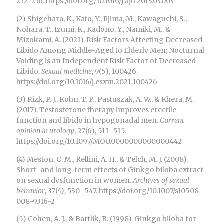
212–216. https://doi.org/10.1016/j.aju.2013.03.003
(2) Shigehara, K., Kato, Y., Iijima, M., Kawaguchi, S.,
Nohara, T., Izumi, K., Kadono, Y., Namiki, M., &
Mizokami, A. (2021). Risk Factors Affecting Decreased
Libido Among Middle-Aged to Elderly Men; Nocturnal
Voiding is an Independent Risk Factor of Decreased
Libido.
Sexual medicine
,
9
(5), 100426.
https://doi.org/10.1016/j.esxm.2021.100426
(3) Rizk, P. J., Kohn, T. P., Pastuszak, A. W., & Khera, M.
(2017). Testosterone therapy improves erectile
function and libido in hypogonadal men.
Current
opinion in urology
,
27
(6), 511–515.
https://doi.org/10.1097/MOU.0000000000000442
(4) Meston, C. M., Rellini, A. H., & Telch, M. J. (2008).
Short- and long-term effects of Ginkgo biloba extract
on sexual dysfunction in women.
Archives of sexual
behavior
,
37
(4), 530–547. https://doi.org/10.1007/s10508-
008-9316-2
(5) Cohen, A. J., & Bartlik, B. (1998). Ginkgo biloba for