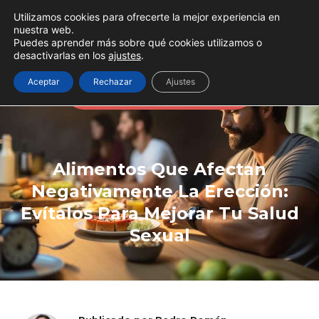
Utilizamos cookies para ofrecerte la mejor experiencia en
nuestra web.
Puedes aprender más sobre qué cookies utilizamos o
desactivarlas en los
ajustes
.
A veces todo se soluciona
Aceptar
Rechazar
Ajustes
aumentando la testosterona
Alimentos Que Afectan
Negativamente La Erección:
Evítalos Para Mejorar Tu Salud
Sexual